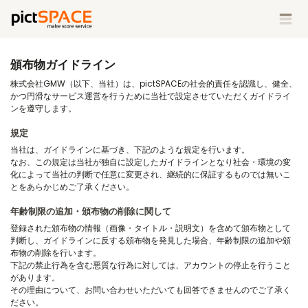
頒布物ガイドライン
株式会社GMW（以下、当社）は、pictSPACEの社会的責任を認識し、健全、
かつ円滑なサービス運営を行うために当社で設定させていただくガイドライ
ンを遵守します。
規定
当社は、ガイドラインに基づき、下記のような規定を行います。
なお、この規定は当社が独自に設定したガイドラインとなり社会・環境の変
化によって当社の判断で任意に変更され、継続的に保証するものでは無いこ
とをあらかじめご了承ください。
年齢制限の追加・頒布物の削除に関して
登録された頒布物の情報（画像・タイトル・説明文）を含めて頒布物として
判断し、ガイドラインに反する頒布物を発見した場合、年齢制限の追加や頒
布物の削除を行います。
下記の禁止行為を含む悪質な行為に対しては、アカウントの停止を行うこと
があります。
その理由について、お問い合わせいただいても回答できませんのでご了承く
ださい。