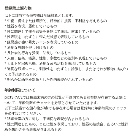
登録禁止頒布物
以下に該当する頒布物は削除対象とします。
* 中傷・脅迫または経済的、精神的に損害・不利益を与えるもの
* 性器を表現、露出しているもの
* 性に関連して接合部等を異物にて表現、露出しているもの
* 性表現をいたずらに歪んだ状態で表現しているもの
* 嫌悪感が強い暴力シーンを表現しているもの
* 過度な思想を押し付けるもの
* 反社会的行為を賛美・助長しているもの
* 人種、信条、職業、性別、宗教などの差別を表現しているもの
* カルト的宗教活動、過度な政治活動を表現しているもの
* 過度な残虐シーン、刺激性をいたずらに誇張し、またはそれが模倣に結びつ
くと予想されるもの
* 明らかに幼児を対象とした性的表現がされているもの
年齢制限について
pictSPACEでは18歳未満の方の閲覧が不適切である頒布物が存在する店舗に
ついて、年齢制限のチェックを必須とさせていただきます。
以下に該当する頒布物が1点でも存在する場合は登録時に年齢制限のチェック
を必ず設けてください。
* 18歳未満の方に対し、不適切な表現が含まれるもの
* 性に関連したもの、または性を表現しており、性器の結接合、あるいは性行
為を想起させる表現が含まれるもの