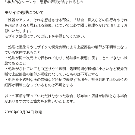
* 暴力的なシーンや、思想の表現が含まれるもの
モザイク処理について
「性器やアヌス、それを想起させる部位」「結合、挿入などの性行為やそれ
を想起させると思われる部位」については必ず隠し処理をかけて頂くようお
願いいたします。
モザイク処理については以下を参照してください。
・処理は黒塗りやモザイクで視覚判断により上記部位の細部が不明瞭になっ
ている状態であること
・処理が同一次元上で行われており、処理前の状態に戻すことのできない状
態であること
・処理がされていても白塗りや半透明、処理範囲が極端に小さいなど視覚判
断で上記部位の細部が明瞭になっているものは不可とする
・処理を不透明な液の異物など絵柄で表現する場合、視覚判断で上記部位の
細部が明瞭になっているものは不可とする
以上の事柄を守っていただけなかった場合、頒布物・店舗が削除となる場合
がありますのでご協力をお願いいたします。
2020年09月04日 制定