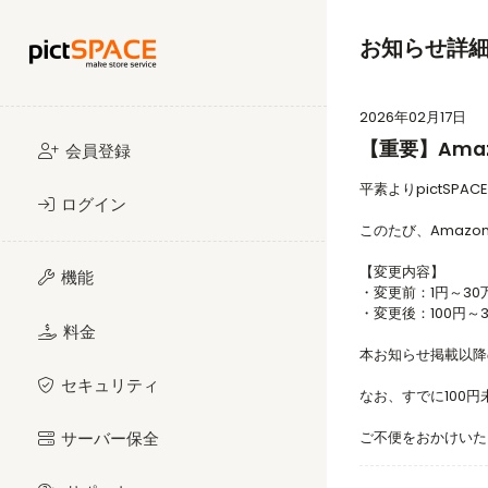
お知らせ詳
2026年02月17日
【重要】Am
会員登録
平素よりpictSP
ログイン
このたび、Amaz
【変更内容】
機能
・変更前：1円～30
・変更後：100円～
料金
本お知らせ掲載以降
セキュリティ
なお、すでに100
サーバー保全
ご不便をおかけいた