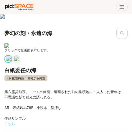
夢幻の刻・永遠の海
クリックで全画面表示します。
白紙委任の海
配送商品 ：自宅から発送
第六霊災前夜、ニームの終焉。遺棄された知の集積地に一人入った青年は、
不思議な影と稲光に誘われる。
A5 表紙込み76P 小説本 箔押し
作品サンプル
こちら